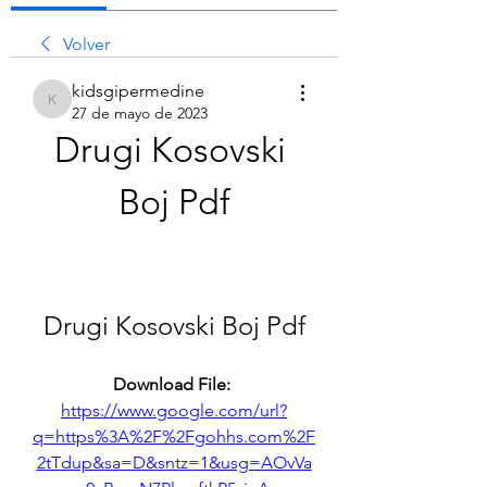
Volver
kidsgipermedine
kidsgipermedine
27 de mayo de 2023
Drugi Kosovski 
Boj Pdf
Drugi Kosovski Boj Pdf
Download File: 
https://www.google.com/url?
q=https%3A%2F%2Fgohhs.com%2F
2tTdup&sa=D&sntz=1&usg=AOvVa