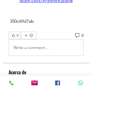
w0xR-cwN7RlgwftkR5zieAs
 350c69d7ab
0
0
Write a comment...
Acerca de
¡Bienvenido al grupo! Puedes
conectarte con otros miembros,
...
Leer más
Miembros
a
Seguir
a
najmat alatlal
Seguir