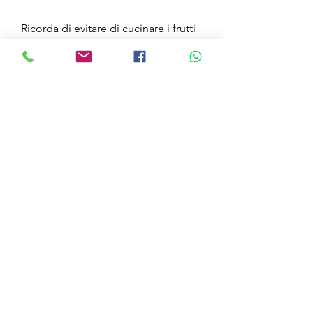
Ricorda di evitare di cucinare i frutti 
di mare con troppo olio o burro, 
evitando di mangiare troppo o di 
fare spuntini malsani.
Come includere i frutti di mare nella 
tua dieta
Ci sono molte opzioni per includere 
i frutti di mare nella tua dieta. Ecco 
alcuni suggerimenti: