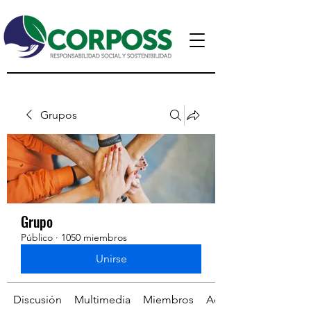
Grupos
Grupo
Público
·
1050 miembros
Unirse
Discusión
Multimedia
Miembros
Acerca de