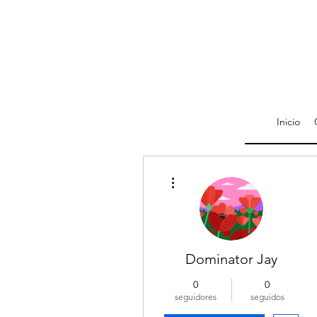
Inicio
Más acciones
Dominator Jay
0
0
seguidores
seguidos