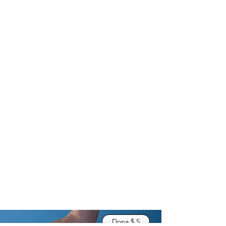
Dona $ 5