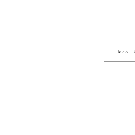
Inicio