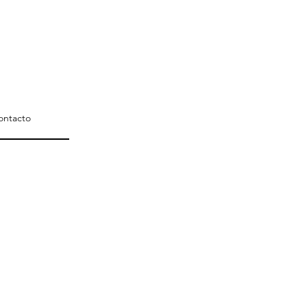
ontacto