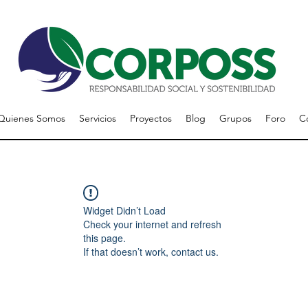
Quienes Somos
Servicios
Proyectos
Blog
Grupos
Foro
C
Widget Didn’t Load
Check your internet and refresh
this page.
If that doesn’t work, contact us.