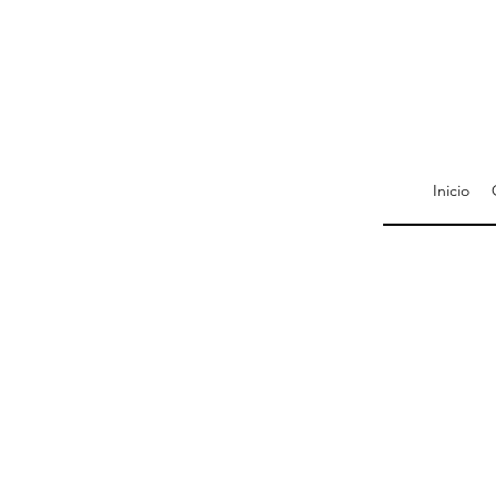
Inicio