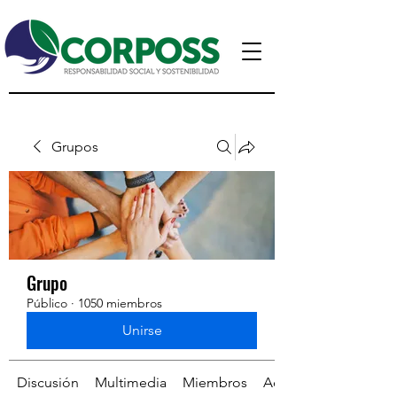
Grupos
Grupo
Público
·
1050 miembros
Unirse
Discusión
Multimedia
Miembros
Acerca de