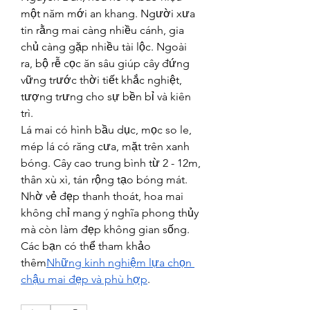
một năm mới an khang. Người xưa 
tin rằng mai càng nhiều cánh, gia 
chủ càng gặp nhiều tài lộc. Ngoài 
ra, bộ rễ cọc ăn sâu giúp cây đứng 
vững trước thời tiết khắc nghiệt, 
tượng trưng cho sự bền bỉ và kiên 
trì.
Lá mai có hình bầu dục, mọc so le, 
mép lá có răng cưa, mặt trên xanh 
bóng. Cây cao trung bình từ 2 - 12m, 
thân xù xì, tán rộng tạo bóng mát. 
Nhờ vẻ đẹp thanh thoát, hoa mai 
không chỉ mang ý nghĩa phong thủy 
mà còn làm đẹp không gian sống. 
Các bạn có thể tham khảo 
thêm
Những kinh nghiệm lựa chọn 
chậu mai đẹp và phù hợp
.