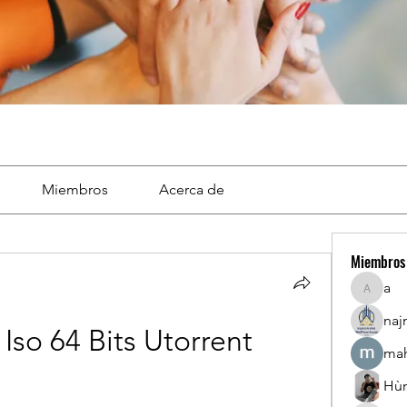
Miembros
Acerca de
Miembros
a
a
naj
Iso 64 Bits Utorrent
mah
Hù