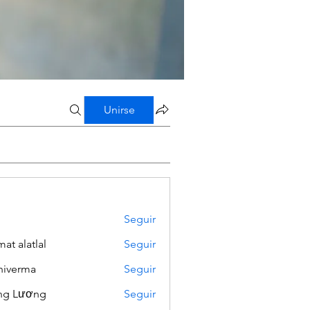
Unirse
Seguir
mat alatlal
Seguir
iverma
Seguir
ng Lương
Seguir