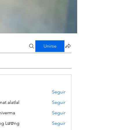
Unirse
Seguir
mat alatlal
Seguir
iverma
Seguir
ng Lương
Seguir