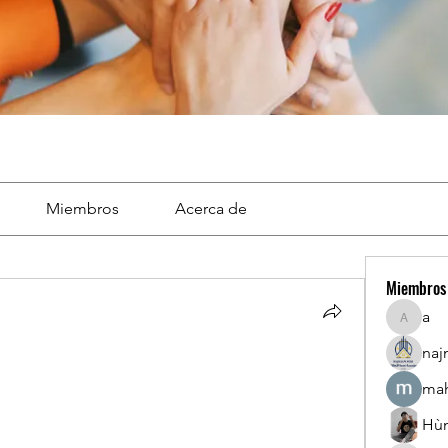
Miembros
Acerca de
Miembros
a
a
naj
mah
Hù