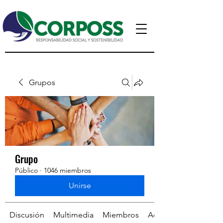
Grupos
Grupo
Público
·
1046 miembros
Unirse
Discusión
Multimedia
Miembros
Acerca de