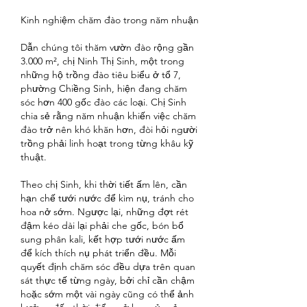
Kinh nghiệm chăm đào trong năm nhuận
Dẫn chúng tôi thăm vườn đào rộng gần 
3.000 m², chị Ninh Thị Sinh, một trong 
những hộ trồng đào tiêu biểu ở tổ 7, 
phường Chiềng Sinh, hiện đang chăm 
sóc hơn 400 gốc đào các loại. Chị Sinh 
chia sẻ rằng năm nhuận khiến việc chăm 
đào trở nên khó khăn hơn, đòi hỏi người 
trồng phải linh hoạt trong từng khâu kỹ 
thuật.
Theo chị Sinh, khi thời tiết ấm lên, cần 
hạn chế tưới nước để kìm nụ, tránh cho 
hoa nở sớm. Ngược lại, những đợt rét 
đậm kéo dài lại phải che gốc, bón bổ 
sung phân kali, kết hợp tưới nước ấm 
để kích thích nụ phát triển đều. Mỗi 
quyết định chăm sóc đều dựa trên quan 
sát thực tế từng ngày, bởi chỉ cần chậm 
hoặc sớm một vài ngày cũng có thể ảnh 