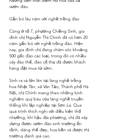
hưởng đến thời điểm nở hoa của cả 
vườn đào.
Gắn bó lâu năm với nghề trồng đào
Cũng ở tổ 7, phường Chiềng Sinh, gia 
đình chị Nguyễn Thị Chính đã có hơn 20 
năm gắn bó với nghề trồng đào. Hiện 
nay, gia đình chị đang chăm sóc khoảng 
500 gốc đào các loại, trong đó có nhiều 
cây đào thế, đào cổ thụ đã được khách 
hàng đặt mua từ sớm.
Sinh ra và lớn lên tại làng nghề trồng 
hoa Nhật Tân, xã Vân Tảo, Thành phố Hà 
Nội, chị Chính mang theo những kinh 
nghiệm quý báu của làng nghề truyền 
thống khi lập nghiệp tại Sơn La. Qua 
quá trình thích nghi với điều kiện thổ 
nhưỡng, khí hậu địa phương, chị đã xây 
dựng được vườn đào sinh trưởng ổn 
định, dáng thế đẹp, hoa bền và được thị 
trường đánh giá cao.