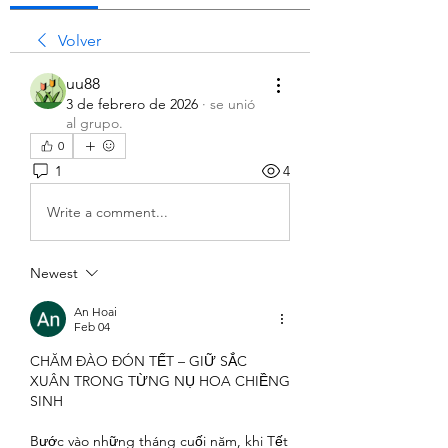
Volver
uu88
3 de febrero de 2026
·
se unió
al grupo.
0
1
4
Write a comment...
Newest
An Hoai
Feb 04
CHĂM ĐÀO ĐÓN TẾT – GIỮ SẮC 
XUÂN TRONG TỪNG NỤ HOA CHIỀNG 
SINH
Bước vào những tháng cuối năm, khi Tết 