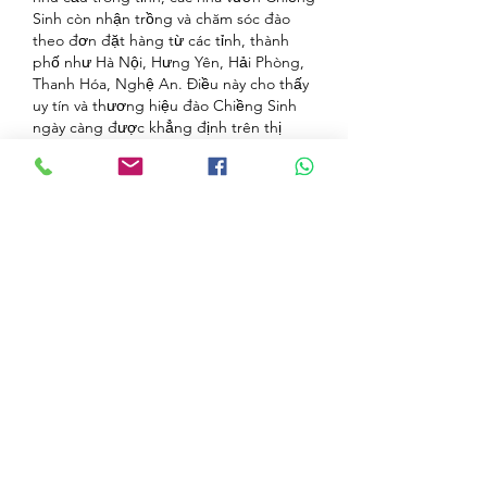
Sinh còn nhận trồng và chăm sóc đào 
theo đơn đặt hàng từ các tỉnh, thành 
phố như Hà Nội, Hưng Yên, Hải Phòng, 
Thanh Hóa, Nghệ An. Điều này cho thấy 
uy tín và thương hiệu đào Chiềng Sinh 
ngày càng được khẳng định trên thị 
trường.
Định hướng phát triển nghề trồng đào 
bền vững
Trao đổi về định hướng phát triển nghề 
trồng đào tại địa phương, ông Lê Hồng 
Việt, Phó Chủ tịch UBND phường 
Chiềng Sinh cho biết, phường xác định 
trồng đào là hướng phát triển kinh tế 
nông nghiệp có nhiều tiềm năng. Tuy 
nhiên, đây là nghề đòi hỏi người trồng 
phải có kinh nghiệm, nắm vững kỹ thuật 
và chủ động ứng phó với diễn biến thời 
tiết ngày càng khó lường.