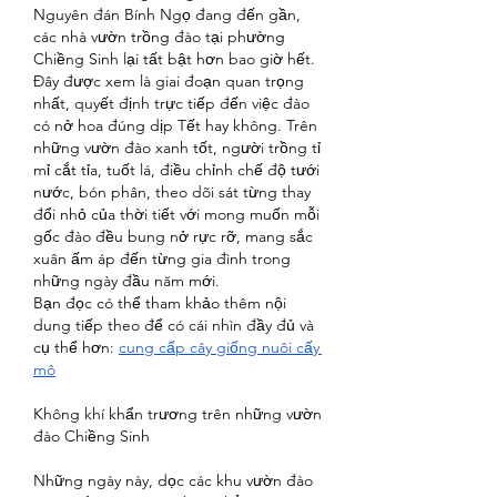
Nguyên đán Bính Ngọ đang đến gần, 
các nhà vườn trồng đào tại phường 
Chiềng Sinh lại tất bật hơn bao giờ hết. 
Đây được xem là giai đoạn quan trọng 
nhất, quyết định trực tiếp đến việc đào 
có nở hoa đúng dịp Tết hay không. Trên 
những vườn đào xanh tốt, người trồng tỉ 
mỉ cắt tỉa, tuốt lá, điều chỉnh chế độ tưới 
nước, bón phân, theo dõi sát từng thay 
đổi nhỏ của thời tiết với mong muốn mỗi 
gốc đào đều bung nở rực rỡ, mang sắc 
xuân ấm áp đến từng gia đình trong 
những ngày đầu năm mới.
Bạn đọc có thể tham khảo thêm nội 
dung tiếp theo để có cái nhìn đầy đủ và 
cụ thể hơn: 
cung cấp cây giống nuôi cấy 
mô
Không khí khẩn trương trên những vườn 
đào Chiềng Sinh
Những ngày này, dọc các khu vườn đào 