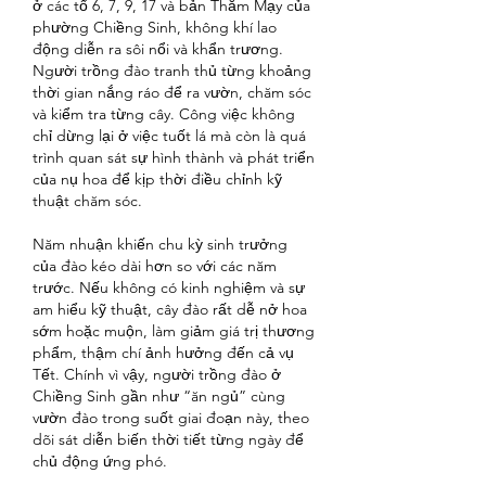
ở các tổ 6, 7, 9, 17 và bản Thẳm Mạy của 
phường Chiềng Sinh, không khí lao 
động diễn ra sôi nổi và khẩn trương. 
Người trồng đào tranh thủ từng khoảng 
thời gian nắng ráo để ra vườn, chăm sóc 
và kiểm tra từng cây. Công việc không 
chỉ dừng lại ở việc tuốt lá mà còn là quá 
trình quan sát sự hình thành và phát triển 
của nụ hoa để kịp thời điều chỉnh kỹ 
thuật chăm sóc.
Năm nhuận khiến chu kỳ sinh trưởng 
của đào kéo dài hơn so với các năm 
trước. Nếu không có kinh nghiệm và sự 
am hiểu kỹ thuật, cây đào rất dễ nở hoa 
sớm hoặc muộn, làm giảm giá trị thương 
phẩm, thậm chí ảnh hưởng đến cả vụ 
Tết. Chính vì vậy, người trồng đào ở 
Chiềng Sinh gần như “ăn ngủ” cùng 
vườn đào trong suốt giai đoạn này, theo 
dõi sát diễn biến thời tiết từng ngày để 
chủ động ứng phó.