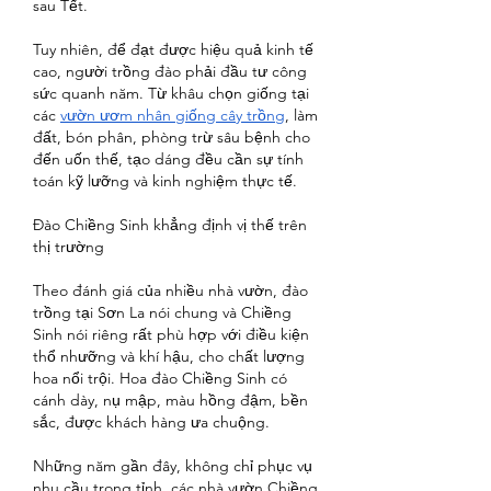
sau Tết.
Tuy nhiên, để đạt được hiệu quả kinh tế 
cao, người trồng đào phải đầu tư công 
sức quanh năm. Từ khâu chọn giống tại 
các 
vườn ươm nhân giống cây trồng
, làm 
đất, bón phân, phòng trừ sâu bệnh cho 
đến uốn thế, tạo dáng đều cần sự tính 
toán kỹ lưỡng và kinh nghiệm thực tế.
Đào Chiềng Sinh khẳng định vị thế trên 
thị trường
Theo đánh giá của nhiều nhà vườn, đào 
trồng tại Sơn La nói chung và Chiềng 
Sinh nói riêng rất phù hợp với điều kiện 
thổ nhưỡng và khí hậu, cho chất lượng 
hoa nổi trội. Hoa đào Chiềng Sinh có 
cánh dày, nụ mập, màu hồng đậm, bền 
sắc, được khách hàng ưa chuộng.
Những năm gần đây, không chỉ phục vụ 
nhu cầu trong tỉnh, các nhà vườn Chiềng 