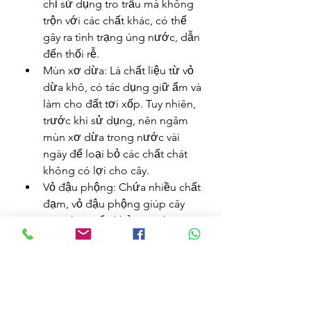
chỉ sử dụng tro trấu mà không 
trộn với các chất khác, có thể 
gây ra tình trạng úng nước, dẫn 
đến thối rễ.
Mùn xơ dừa: Là chất liệu từ vỏ 
dừa khô, có tác dụng giữ ẩm và 
làm cho đất tơi xốp. Tuy nhiên, 
trước khi sử dụng, nên ngâm 
mùn xơ dừa trong nước vài 
ngày để loại bỏ các chất chát 
không có lợi cho cây.
Vỏ đậu phộng: Chứa nhiều chất 
đạm, vỏ đậu phộng giúp cây 
mai phát triển khỏe mạnh và 
đồng thời làm cho đất trở nên 
tơi xốp hơn.
Nhờ vào việc kết hợp các nguyên 
liệu này, đất trồng mai hiện nay 
không còn nặng nề như trước. Các 