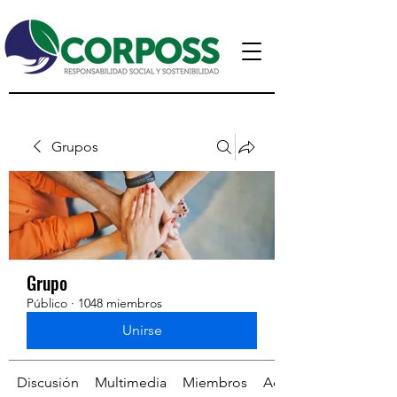
Grupos
Grupo
Público
·
1048 miembros
Unirse
Discusión
Multimedia
Miembros
Acerca de