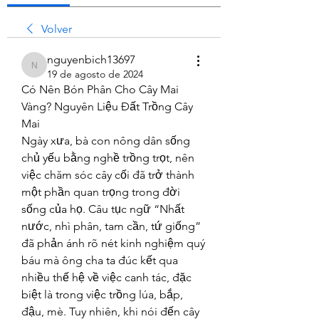
Volver
nguyenbich13697
nguyenbich13697
19 de agosto de 2024
Có Nên Bón Phân Cho Cây Mai 
Vàng? Nguyên Liệu Đất Trồng Cây 
Mai
Ngày xưa, bà con nông dân sống 
chủ yếu bằng nghề trồng trọt, nên 
việc chăm sóc cây cối đã trở thành 
một phần quan trọng trong đời 
sống của họ. Câu tục ngữ “Nhất 
nước, nhì phân, tam cần, tứ giống” 
đã phản ánh rõ nét kinh nghiệm quý 
báu mà ông cha ta đúc kết qua 
nhiều thế hệ về việc canh tác, đặc 
biệt là trong việc trồng lúa, bắp, 
đậu, mè. Tuy nhiên, khi nói đến cây 