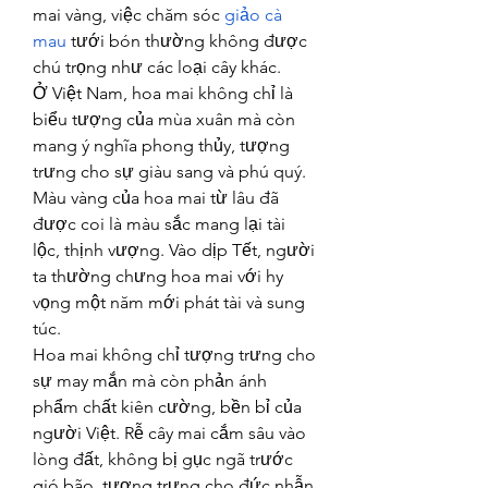
mai vàng, việc chăm sóc 
giảo cà 
mau
 tưới bón thường không được 
chú trọng như các loại cây khác.
Ở Việt Nam, hoa mai không chỉ là 
biểu tượng của mùa xuân mà còn 
mang ý nghĩa phong thủy, tượng 
trưng cho sự giàu sang và phú quý. 
Màu vàng của hoa mai từ lâu đã 
được coi là màu sắc mang lại tài 
lộc, thịnh vượng. Vào dịp Tết, người 
ta thường chưng hoa mai với hy 
vọng một năm mới phát tài và sung 
túc.
Hoa mai không chỉ tượng trưng cho 
sự may mắn mà còn phản ánh 
phẩm chất kiên cường, bền bỉ của 
người Việt. Rễ cây mai cắm sâu vào 
lòng đất, không bị gục ngã trước 
gió bão, tượng trưng cho đức nhẫn 