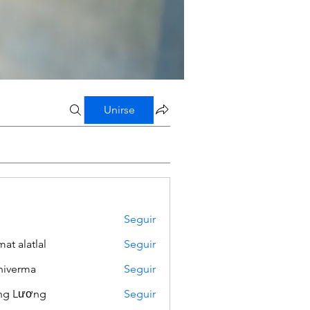
Unirse
Seguir
mat alatlal
Seguir
iverma
Seguir
ng Lương
Seguir