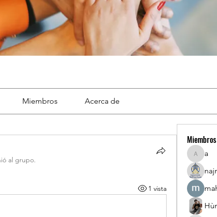
Miembros
Acerca de
Miembros
a
a
ió al grupo.
naj
mah
1 vista
Hù