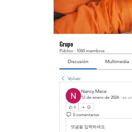
Grupo
Público
·
1050 miembros
Discusión
Multimedia
Volver
Nancy Mace
12 de enero de 2026
·
se un
0
0 comentarios
댓글을 입력하세요.