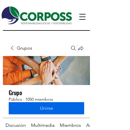
Grupos
Grupo
Público
·
1050 miembros
Unirse
Discusión
Multimedia
Miembros
Acerca de