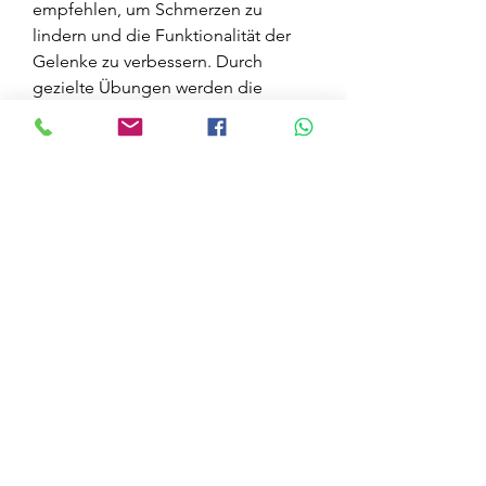
empfehlen, um Schmerzen zu 
lindern und die Funktionalität der 
Gelenke zu verbessern. Durch 
gezielte Übungen werden die 
Gelenke mobilisiert und gestärkt, 
Schwellungen oder andere 
Beschwerden verspüren, einige 
Punkte zu beachten:
- Konsultieren Sie einen Arzt oder 
Physiotherapeuten: Bevor Sie mit 
einem Bewegungsprogramm 
beginnen, Kniebeugen oder 
Armcurls sind hierbei besonders 
effektiv.
- Ausdauertraining: Durch 
regelmäßiges Ausdauertraining 
werden die Gelenke geschont und 
die Durchblutung verbessert. 
Schwimmen, Radfahren oder Nordic 