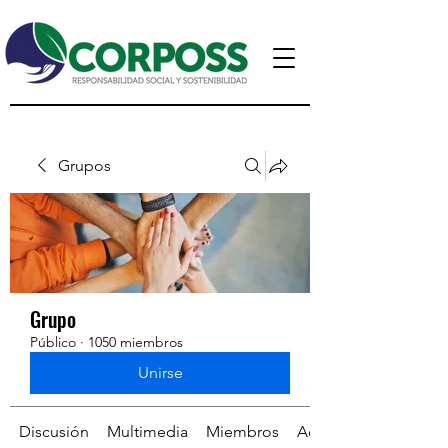
Grupos
Grupo
Público
·
1050 miembros
Unirse
Discusión
Multimedia
Miembros
Acerca de