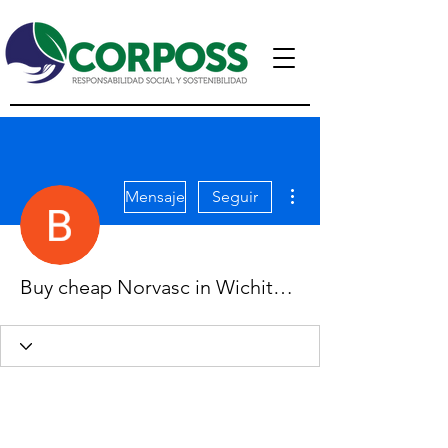
Más acciones
Mensaje
Seguir
Buy cheap Norvasc in Wichita, Kansas Online