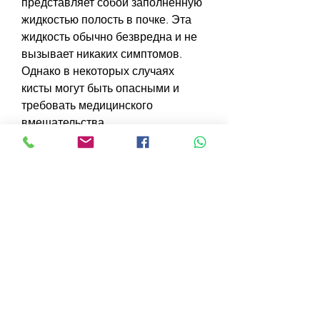
представляет собой заполненную 
жидкостью полость в почке. Эта 
жидкость обычно безвредна и не 
вызывает никаких симптомов. 
Однако в некоторых случаях 
кисты могут быть опасными и 
требовать медицинского 
вмешательства.
Причины образования кисты в 
почках
Основной причиной образования 
кист в почках являются 
нарушения в процессе развития 
почек. Кисты могут быть 
наследственными или могут 
возникать в результате аномалий 
развития почек. Также кисты могут 