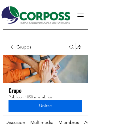
Grupos
Grupo
Público
·
1050 miembros
Unirse
Discusión
Multimedia
Miembros
Acerca de