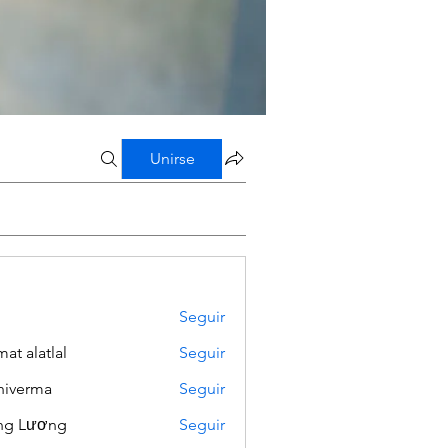
Unirse
Seguir
mat alatlal
Seguir
iverma
Seguir
ng Lương
Seguir