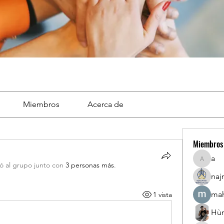
Miembros
Acerca de
Miembros
a
a
ió al grupo junto con
3 personas más
.
naj
mah
1 vista
Hù