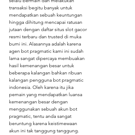
selalu bermain dan melakukan 
transaksi begitu banyak untuk 
mendapatkan sebuah keuntungan 
hingga dihitung mencapai ratusan 
jutaan dengan daftar situs slot gacor 
resmi terbaru dan trusted di muka 
bumi ini. Alasannya adalah karena 
agen bot pragmatic kami ini sudah 
lama sangat dipercaya membuakan 
hasil kemenangan besar untuk 
beberapa kalangan bahkan ribuan 
kalangan pengguna bot pragmatic 
indonesia. Oleh karena itu jika 
pemain yang mendapatkan luansa 
kemenangan besar dengan 
menggunakan sebuah akun bot 
pragmatic, tentu anda sangat 
beruntung karena keistimewaan 
akun ini tak tanggung tanggung.