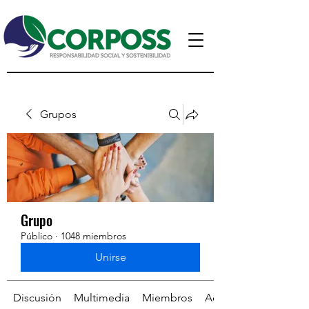
Grupos
Grupo
Público
·
1048 miembros
Unirse
Discusión
Multimedia
Miembros
Acerca de