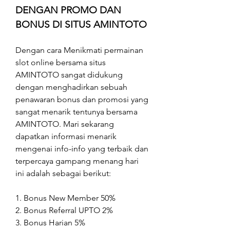
DENGAN PROMO DAN 
BONUS DI SITUS AMINTOTO
Dengan cara Menikmati permainan 
slot online bersama situs 
AMINTOTO sangat didukung 
dengan menghadirkan sebuah 
penawaran bonus dan promosi yang 
sangat menarik tentunya bersama 
AMINTOTO. Mari sekarang 
dapatkan informasi menarik 
mengenai info-info yang terbaik dan 
terpercaya gampang menang hari 
ini adalah sebagai berikut:
1. Bonus New Member 50%
2. Bonus Referral UPTO 2%
3. Bonus Harian 5%