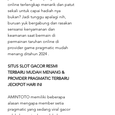
online terlengkap menarik dan patut 
sekali untuk capai hadiah nya 
bukan? Jadi tunggu apalagi nih, 
buruan yuk bergabung dan rasakan 
sensansi kenyamanan dan 
keamanan saat bermain di 
permainan taruhan online di 
provider game pragmatic mudah 
menang ditahun 2024 .
SITUS SLOT GACOR RESMI 
TERBARU MUDAH MENANG & 
PROVIDER PRAGMATIC TERBARU 
JECKPOT HARI INI
AMINTOTO memiliki beberapa 
alasan mengapa member setia 
pragmatic yang sedang viral gacor 