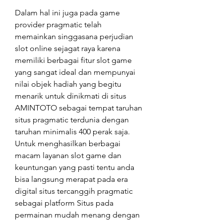
Dalam hal ini juga pada game 
provider pragmatic telah 
memainkan singgasana perjudian 
slot online sejagat raya karena 
memiliki berbagai fitur slot game 
yang sangat ideal dan mempunyai 
nilai objek hadiah yang begitu 
menarik untuk dinikmati di situs 
AMINTOTO sebagai tempat taruhan 
situs pragmatic terdunia dengan 
taruhan minimalis 400 perak saja. 
Untuk menghasilkan berbagai 
macam layanan slot game dan 
keuntungan yang pasti tentu anda 
bisa langsung merapat pada era 
digital situs tercanggih pragmatic 
sebagai platform Situs pada 
permainan mudah menang dengan 