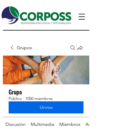
Grupos
Grupo
Público
·
1050 miembros
Unirse
Discusión
Multimedia
Miembros
Acerca de