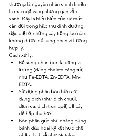
thường là nguyên nhân chính khiến 
lá mai ngả vàng nhưng gân vẫn 
xanh. Đây là biểu hiện của sự mất 
cân đối trong hấp thụ dinh dưỡng, 
đặc biệt ở những cây trồng lâu năm 
không được bổ sung phân vi lượng 
hợp lý.
Cách xử lý:
Bổ sung phân bón lá dạng vi 
lượng (dạng chelate càng tốt) 
như Fe-EDTA, Zn-EDTA, Mn-
EDTA.
Sử dụng phân bón hữu cơ 
dạng dịch (như dịch chuối, 
đạm cá, dịch trùn quế) để cây 
dễ hấp thu hơn.
Bón phân gốc nhẹ nhàng bằng 
bánh dầu hoai kỹ kết hợp chế 
phẩm kích rễ như Nutrilux 