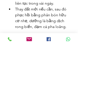
liên tục trong vài ngày.
Thay đất mới nếu cần, sau đó 
phục hồi bằng phân bón hữu 
cơ nhẹ, dưỡng lá bằng dịch 
rong biển, đạm cá pha loãng.
Kết Luận: Ngăn Phòng Tốt 
Hơn Chữa
Cây mai vàng là loài có sức sống tốt 
nhưng rất nhạy cảm với những thay 
đổi đột ngột. Việc nhận biết sớm 
biểu hiện vàng lá gân xanh và xác 
định đúng nguyên nhân là bước 
đầu tiên quan trọng để xử lý triệt 
để.
Ngoài ra, cần lưu ý:
Định kỳ bón phân hữu cơ để 