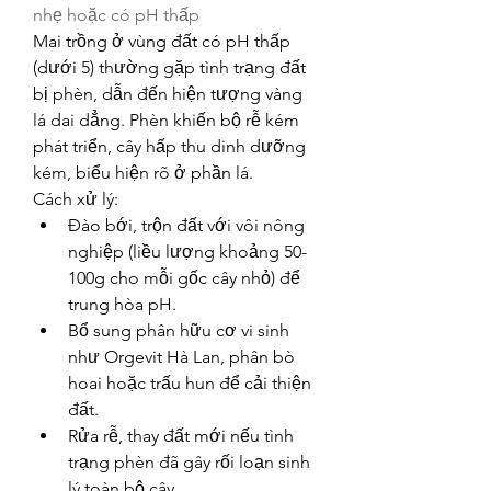
nhẹ hoặc có pH thấp
Mai trồng ở vùng đất có pH thấp 
(dưới 5) thường gặp tình trạng đất 
bị phèn, dẫn đến hiện tượng vàng 
lá dai dẳng. Phèn khiến bộ rễ kém 
phát triển, cây hấp thu dinh dưỡng 
kém, biểu hiện rõ ở phần lá.
Cách xử lý:
Đào bới, trộn đất với vôi nông 
nghiệp (liều lượng khoảng 50-
100g cho mỗi gốc cây nhỏ) để 
trung hòa pH.
Bổ sung phân hữu cơ vi sinh 
như Orgevit Hà Lan, phân bò 
hoai hoặc trấu hun để cải thiện 
đất.
Rửa rễ, thay đất mới nếu tình 
trạng phèn đã gây rối loạn sinh 
lý toàn bộ cây.