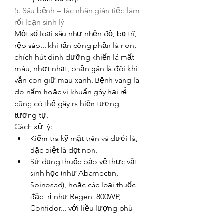
5. Sâu bệnh – Tác nhân gián tiếp làm 
rối loạn sinh lý
Một số loại sâu như nhện đỏ, bọ trĩ, 
rệp sáp... khi tấn công phần lá non, 
chích hút dinh dưỡng khiến lá mất 
màu, nhợt nhạt, phần gân lá đôi khi 
vẫn còn giữ màu xanh. Bệnh vàng lá 
do nấm hoặc vi khuẩn gây hại rễ 
cũng có thể gây ra hiện tượng 
tương tự.
Cách xử lý:
Kiểm tra kỹ mặt trên và dưới lá, 
đặc biệt là đọt non.
Sử dụng thuốc bảo vệ thực vật 
sinh học (như Abamectin, 
Spinosad), hoặc các loại thuốc 
đặc trị như Regent 800WP, 
Confidor... với liều lượng phù 