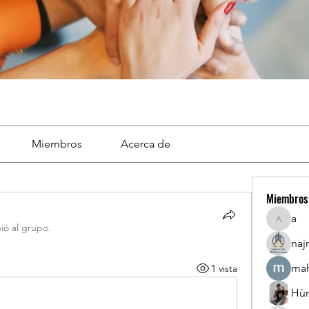
Miembros
Acerca de
Miembros
a
a
ió al grupo.
naj
mah
1 vista
Hù