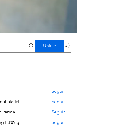
Unirse
Seguir
mat alatlal
Seguir
iverma
Seguir
ng Lương
Seguir