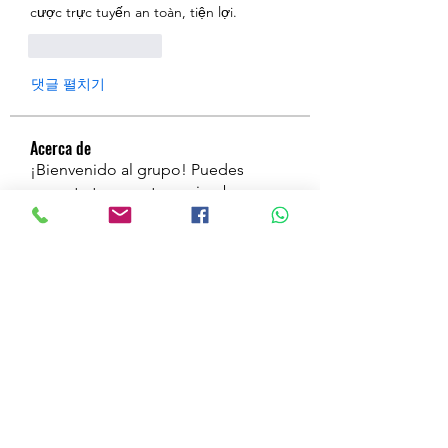
cược trực tuyến an toàn, tiện lợi.
좋아요
답글
댓글 펼치기
Acerca de
¡Bienvenido al grupo! Puedes
conectarte con otros miembros,
...
Leer más
Miembros
a
Seguir
a
najmat alatlal
Seguir
mahiverma
Seguir
Hùng Lương
Seguir