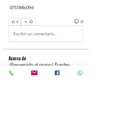
 075784b09d
0
0
Escribir un comentario...
Acerca de
¡Bienvenido al grupo! Puedes
conectarte con otros miembros,
...
Leer más
Miembros
a
Seguir
a
najmat alatlal
Seguir
mahiverma
Seguir