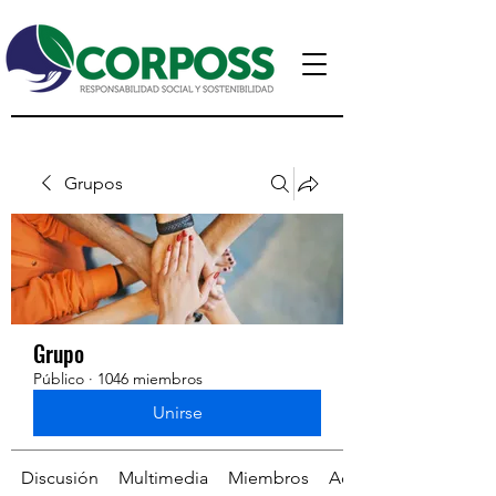
Grupos
Grupo
Público
·
1046 miembros
Unirse
Discusión
Multimedia
Miembros
Acerca de