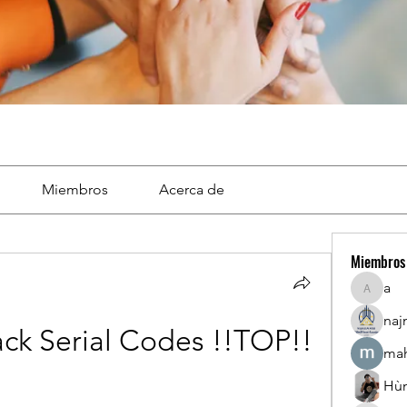
Miembros
Acerca de
Miembros
a
a
naj
ack Serial Codes !!TOP!!
mah
Hù