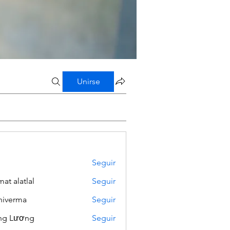
Unirse
Seguir
mat alatlal
Seguir
iverma
Seguir
ng Lương
Seguir