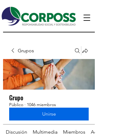
Grupos
Grupo
Público
·
1046 miembros
Unirse
Discusión
Multimedia
Miembros
Acerca de