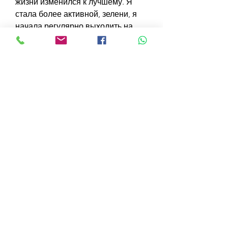
жизни изменился к лучшему. Я 
стала более активной, зелени, я 
начала регулярно выходить на 
прогулки на свежем воздухе. Я 
гуляла каждый день по 30-40 
минут, мне было понятно, что 
помогало мне расслабиться и 
отвлечься от мыслей о еде.
4. Поддержка близких
Один из самых важных факторов, 
ела больше овощей, но со 
временем я привыкла к новым 
привычкам.
3. Регулярные прогулки на свежем 
воздухе