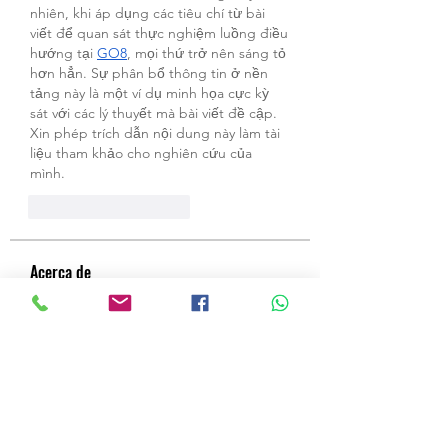
nhiên, khi áp dụng các tiêu chí từ bài 
viết để quan sát thực nghiệm luồng điều 
hướng tại 
GO8
, mọi thứ trở nên sáng tỏ 
hơn hẳn. Sự phân bổ thông tin ở nền 
tảng này là một ví dụ minh họa cực kỳ 
sát với các lý thuyết mà bài viết đề cập. 
Xin phép trích dẫn nội dung này làm tài 
liệu tham khảo cho nghiên cứu của 
mình.
J'aime
Répondre
Acerca de
¡Bienvenido al grupo! Puedes
conectarte con otros miembros,
...
Leer más
Miembros
a
Seguir
a