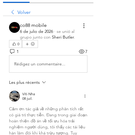
Volver
co88 mobile
6 de julio de 2026
·
se unió al
grupo junto con
Sheri Butler
.
0
1
7
Rédigez un commentaire...
Les plus récents
Viti Nha
08 juil.
Cảm ơn tác giả về những phân tích rất 
có giá trị thực tiễn. Đang trong giai đoạn 
hoàn thiện đồ án về tối ưu hóa trải 
nghiệm người dùng, tôi thấy các tài liệu 
hàn lâm đôi khi khá trừu tượng. Tuy 