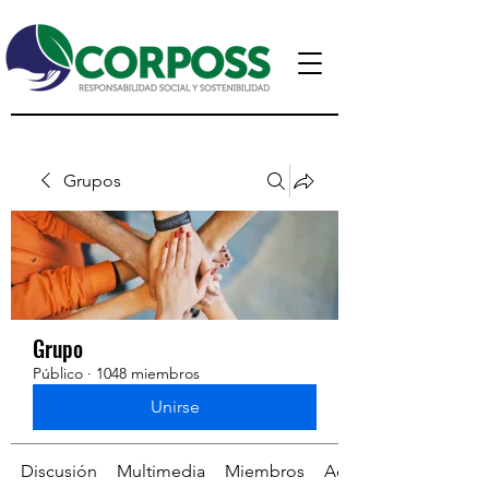
Grupos
Grupo
Público
·
1048 miembros
Unirse
Discusión
Multimedia
Miembros
Acerca de