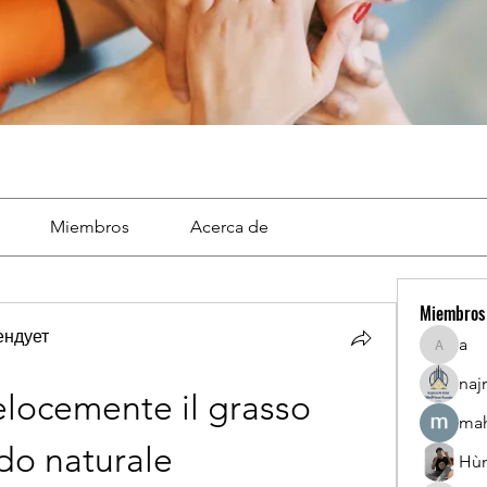
Miembros
Acerca de
Miembros
ендует
a
a
naj
locemente il grasso 
mah
do naturale
Hù