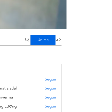
Unirse
Seguir
mat alatlal
Seguir
iverma
Seguir
ng Lương
Seguir