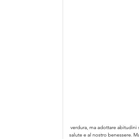
 verdura, ma adottare abitudini salutari può portare grandi benefici alla nostra 
salute e al nostro benessere. Ma