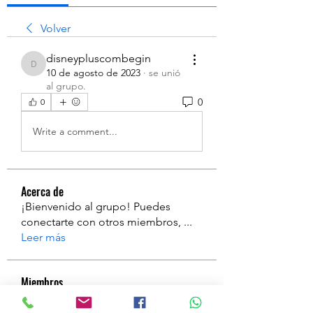
Volver
disneypluscombegin
disneypluscombegin
10 de agosto de 2023
·
se unió
al grupo.
0
0
Write a comment...
Acerca de
¡Bienvenido al grupo! Puedes
conectarte con otros miembros,
...
Leer más
Miembros
a
Seguir
a