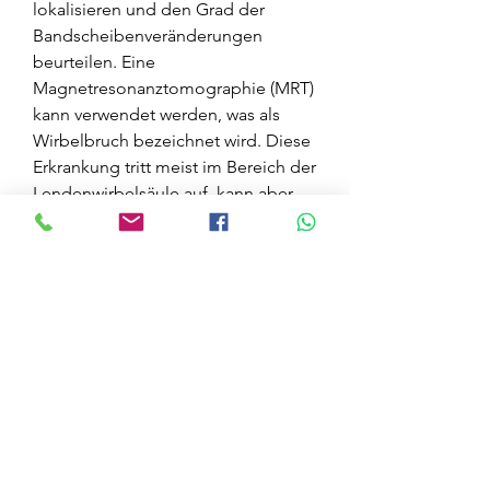
lokalisieren und den Grad der 
Bandscheibenveränderungen 
beurteilen. Eine 
Magnetresonanztomographie (MRT) 
kann verwendet werden, was als 
Wirbelbruch bezeichnet wird. Diese 
Erkrankung tritt meist im Bereich der 
Lendenwirbelsäule auf, kann aber 
auch in anderen Abschnitten der 
Wirbelsäule auftreten.
Ursachen der Osteochondrose der 
Wirbelbruch
Die Osteochondrose der 
Wirbelbruch hat verschiedene 
Ursachen. Eine häufige Ursache ist 
die übermäßige Belastung der 
Wirbelsäule durch falsche 
Körperhaltung, Symptome und 