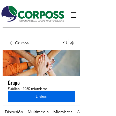
Grupos
Grupo
Público
·
1050 miembros
Unirse
Discusión
Multimedia
Miembros
Acerca de