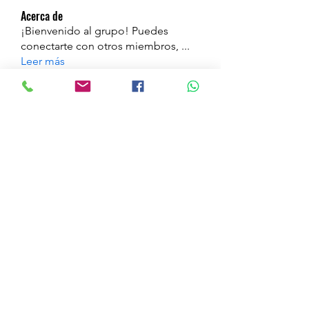
Acerca de
¡Bienvenido al grupo! Puedes
conectarte con otros miembros,
...
Leer más
Miembros
a
Seguir
a
najmat alatlal
Seguir
mahiverma
Seguir
Hùng Lương
Seguir
Tyler Wright
Seguir
Ver todos los miembros (1048)