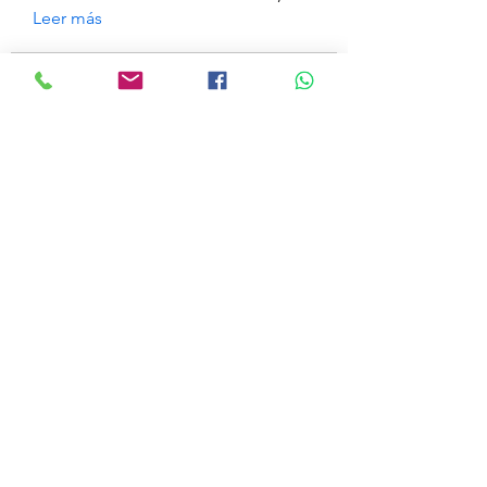
Leer más
Miembros
a
Seguir
a
najmat alatlal
Seguir
mahiverma
Seguir
Hùng Lương
Seguir
Tyler Wright
Seguir
Ver todos los miembros (1048)
©2022 por CORPOSS.