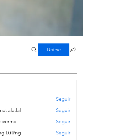
Unirse
Seguir
mat alatlal
Seguir
iverma
Seguir
ng Lương
Seguir