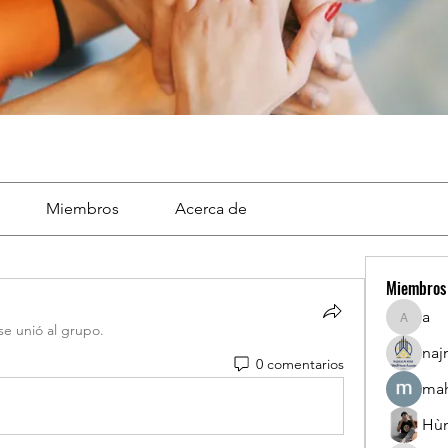
Miembros
Acerca de
Miembros
a
a
se unió al grupo.
naj
0 comentarios
mah
Hù