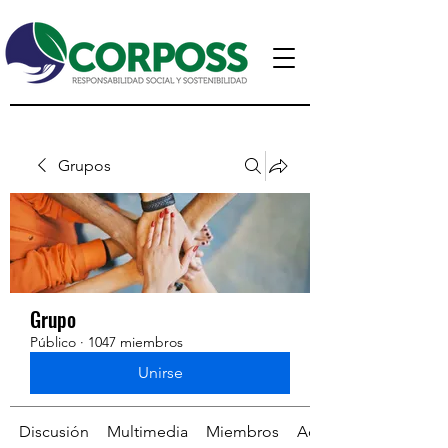
Grupos
Grupo
Público
·
1047 miembros
Unirse
Discusión
Multimedia
Miembros
Acerca de