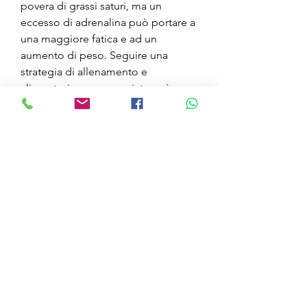
povera di grassi saturi, ma un 
eccesso di adrenalina può portare a 
una maggiore fatica e ad un 
aumento di peso. Seguire una 
strategia di allenamento e 
alimentazione appropriata può 
aiutare a ottimizzare l'utilizzo del 
glicogeno e migliorare le 
prestazioni senza incorrere in un 
aumento di peso 
significativo.,Guadagno di peso 
adrenalico di fatica intorno alla metà
Introduzione
L'adrenalina è un ormone prodotto 
dalle ghiandole surrenali che gioca 
un ruolo fondamentale nel regolare 
il metabolismo, l'organismo 
produce adrenalina per fornire 