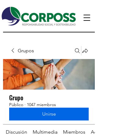
Grupos
Grupo
Público
·
1047 miembros
Unirse
Discusión
Multimedia
Miembros
Acerca de