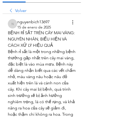
Volver
nguyenbich13697
nguyenbich13697
15 de enero de 2025
BỆNH RỈ SẮT TRÊN CÂY MAI VÀNG: 
NGUYÊN NHÂN, BIỂU HIỆN VÀ 
CÁCH XỬ LÝ HIỆU QUẢ
Bệnh rỉ sắt là một trong những bệnh 
thường gặp nhất trên cây mai vàng, 
đặc biệt là vào mùa mưa. Bệnh này 
dễ dàng nhận biết qua các vết chấm 
nhỏ, màu vàng nâu hoặc nâu đỏ 
xuất hiện trên lá và cành non của 
cây. Khi cây mai bị bệnh, quá trình 
sinh trưởng sẽ bị ảnh hưởng 
nghiêm trọng, lá có thể rụng, và khả 
năng ra hoa của cây sẽ giảm đi, 
hoặc thậm chí không ra hoa. Trong 