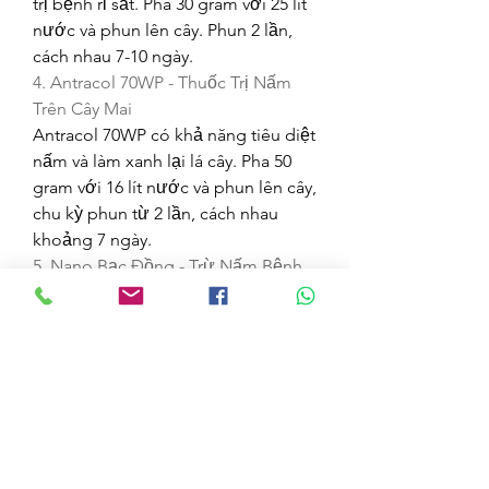
trị bệnh rỉ sắt. Pha 30 gram với 25 lít 
nước và phun lên cây. Phun 2 lần, 
cách nhau 7-10 ngày.
4. Antracol 70WP - Thuốc Trị Nấm 
Trên Cây Mai
Antracol 70WP có khả năng tiêu diệt 
nấm và làm xanh lại lá cây. Pha 50 
gram với 16 lít nước và phun lên cây, 
chu kỳ phun từ 2 lần, cách nhau 
khoảng 7 ngày.
5. Nano Bạc Đồng - Trừ Nấm Bệnh 
Cho Cây Mai
Nano Bạc Đồng chứa đồng và bạc, 
giúp phá vỡ màng tế bào nấm 
bệnh, an toàn và hiệu quả trong việc 
trị bệnh rỉ sắt. Pha 100 ml với 20-30 
lít nước và phun lên cây, chu kỳ 
phun từ 2-3 lần, cách nhau 5 ngày.
Lời Kết