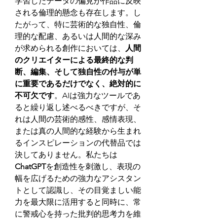
学習したデータの偏見が作品に反映
される倫理的懸念も存在します。し
たがって、特に芸術的な独自性、倫
理的な配慮、あるいは人間的な深み
が求められる創作においては、
人間
のクリエイターによる最終的な判
断、編集、そして独自性の付与が単
に重要であるだけでなく、絶対的に
不可欠です
。AIは強力なツールであ
ると繰り返し述べるべきですが、そ
れは人間の芸術的感性、感情表現、
または真の人間的な経験から生まれ
るインスピレーションの代替品では
決してありません。私たちは
ChatGPT
を創造性を刺激し、表現の
幅を広げるための強力なアシスタン
トとして認識し、その目覚ましい能
力を最大限に活用すると同時に、常
に警戒心を持った批判的思考力を維