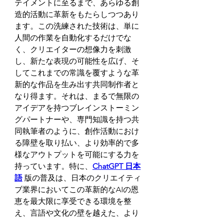
テイメントに至るまで、あらゆる創
造的活動に革新をもたらしつつあり
ます。この洗練された技術は、単に
人間の作業を自動化するだけでな
く、クリエイターの想像力を刺激
し、新たな表現の可能性を広げ、そ
してこれまでの常識を覆すような革
新的な作品を生み出す共同制作者と
なり得ます。それは、まるで無限の
アイデアを持つブレインストーミン
グパートナーや、専門知識を持つ共
同執筆者のように、創作活動におけ
る障壁を取り払い、より効率的で多
様なアウトプットを可能にする力を
持っています。特に、
ChatGPT 日本
語
 版の普及は、日本のクリエイティ
ブ業界においてこの革新的なAIの恩
恵を最大限に享受できる環境を整
え、言語や文化の壁を越えた、より