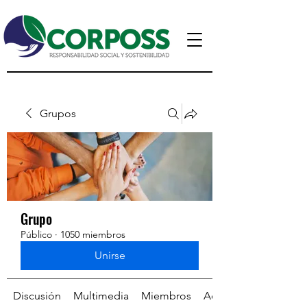
Grupos
Grupo
Público
·
1050 miembros
Unirse
Discusión
Multimedia
Miembros
Acerca de