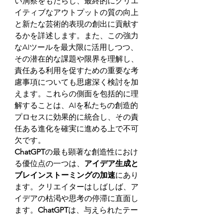
い洞察をもたらし、最終的にクリエ
イティブなアウトプットの質の向上
と新たな芸術的表現の創出に貢献す
るかを詳述します。また、この強力
なAIツールを最大限に活用しつつ、
その潜在的な課題や限界を理解し、
責任ある利用を促すための重要な考
慮事項についても思慮深く検討を加
えます。これらの側面を包括的に理
解することは、AIを私たちの創造的
プロセスに効果的に統合し、その責
任ある進化を確実に進める上で不可
欠です。
ChatGPT
の最も顕著な創造性におけ
る優位点の一つは、
アイデア生成と
ブレインストーミングの加速
にあり
ます。クリエイターはしばしば、ア
イデアの枯渇や思考の停滞に直面し
ます。
ChatGPT
は、与えられたテー