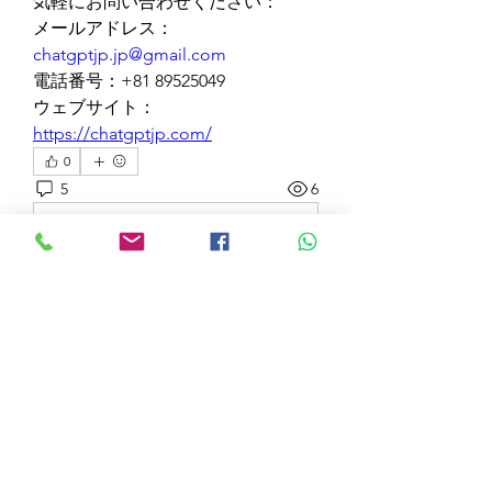
気軽にお問い合わせください：
メールアドレス： 
chatgptjp.jp@gmail.com
電話番号：+81 89525049
ウェブサイト：
https://chatgptjp.com/
0
5
6
Write a comment...
Newest
Chat OpenAI
Nov 23, 2025
Präzision in der 
Vorhersage: Der 
Matherechner
 bei 