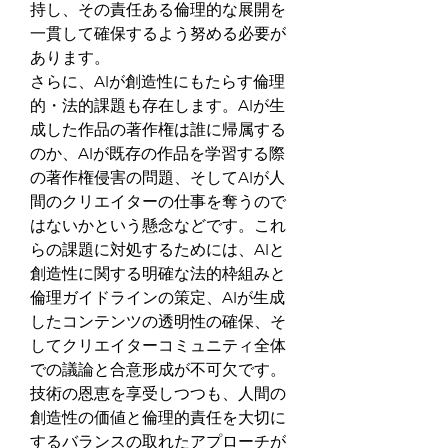
持し、その責任ある倫理的な展開を
一貫して確保するよう努める必要が
あります。
さらに、AIが創造性にもたらす倫理
的・法的課題も存在します。AIが生
成した作品の著作権は誰に帰属する
のか、AIが既存の作品を学習する際
の著作権侵害の問題、そしてAIが人
間のクリエイターの仕事を奪うので
はないかという懸念などです。これ
らの課題に対処するためには、AIと
創造性に関する明確な法的枠組みと
倫理ガイドラインの策定、AIが生成
したコンテンツの透明性の確保、そ
してクリエイターコミュニティ全体
での議論と合意形成が不可欠です。
技術の恩恵を享受しつつも、人間の
創造性の価値と倫理的責任を大切に
するバランスの取れたアプローチが