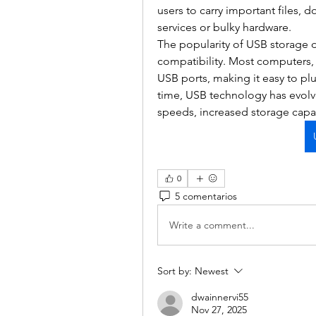
users to carry important files,
services or bulky hardware.
The popularity of USB storage 
compatibility. Most computers,
USB ports, making it easy to plu
time, USB technology has evolved
speeds, increased storage capac
0
5 comentarios
Write a comment...
Sort by:
Newest
dwainnervi55
Nov 27, 2025