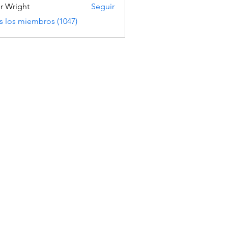
er Wright
Seguir
s los miembros (1047)