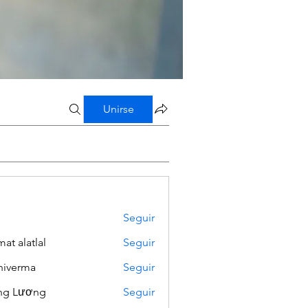
Unirse
Seguir
mat alatlal
Seguir
iverma
Seguir
ng Lương
Seguir