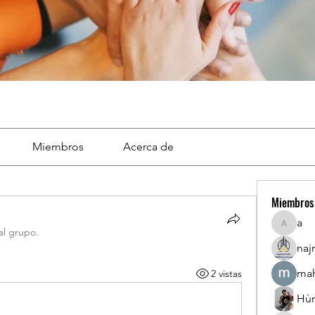
Miembros
Acerca de
Miembros
a
a
al grupo.
naj
mah
2 vistas
Hù