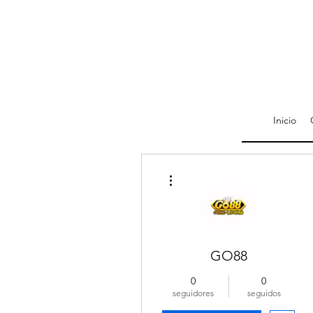
Inicio
Más acciones
GO88
0
0
seguidores
seguidos