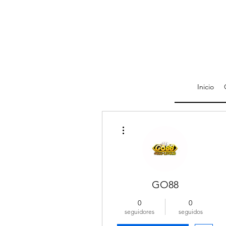
Inicio
Más acciones
GO88
0
0
seguidores
seguidos